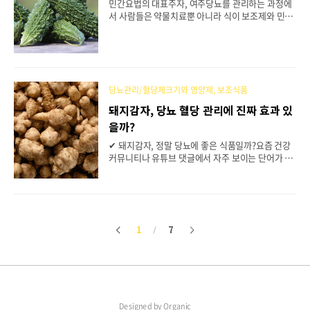
민간요법의 대표주자, 여주당뇨를 관리하는 과정에
특징과학적 근거 불충분: 일부 소규모 연구에선 효과
서 사람들은 약물치료뿐 아니라 식이 보조제와 민간
가 확인되지만, 대규모 임상시험은 부족합니다.효과
요법 식품에도 큰 관심을 가집니다.그중에서도 여주
의 개인차: 체질, 복용량, 섭취 방법에 따라 결과가
는 “쓴 오이”라는 별명과 함께 오래전부터 아시아와
크게 달라집니다.과대광고: “당뇨약 대체 가능” “인
아프리카, 남미 지역에서 천연 혈당 조절 식품으로
슐린 효과 100%”라는 식의 표현은 대부분 검증되지
사용되어 왔습니다. 한국에서도 건강식품 매장이나
않은 ..
온라인몰에 가면 여주차, 여주즙, 여주 분말 등 다양
한 형태로 판매되고 있으며,특히 “인슐린과 같은 작
당뇨관리/혈당체크기와 영양제, 보조식품
용을 한다”는 광고 문구로 주목받습니다.그러나 과
돼지감자, 당뇨 혈당 관리에 진짜 효과 있
연 이 주장은 과학적 근거가 있는 것일까요? #여주효
을까?
능 #여주당뇨 #여주인슐린 #여주차효과 #여주즙 #
여주분말 #당뇨보조식품 #혈당조절식품 #민간요법
✔ 돼지감자, 정말 당뇨에 좋은 식품일까?요즘 건강
식품 #천연혈당강하제1. 여주의 주요 성분과 혈당
커뮤니티나 유튜브 댓글에서 자주 보이는 단어가 있
조절 작용여주가 당뇨 관리 식품으로 알려진 이유는
습니다.바로 “돼지감자”입니다.“돼지감자 먹고 혈
특유의 활성 성분 때..
당이 떨어졌어요”“이눌린 덕분에 변비도 없어졌고
요”하지만 정작 전문가들 사이에서는 돼지감자에 대
해 의학적으로 과장된 정보가 많다는 지적도 나옵니
다.‘혈당 낮추는 민간요법 식품’이라는 타이틀, 어디
1
7
이
다
까지 믿어야 할까요? ✔ 돼지감자란 어떤 식품인가
요?✅ 국화과 식물로 ‘뚱딴지’라고도 불림✅ 생김새
전
음
는 생강처럼 울퉁불퉁, 단맛은 은은하게✅ 대표 성
분: 이눌린(Inulin)✅ 전분이나 단순당이 거의 없음
→ GI(혈당지수) 거의 0돼지감자의 가장 큰 특징은
일반 감자와 달리 ‘당분이 혈당으로 바뀌기 어려운
형태’라는 점입니다.이 점이 혈당 조절과 장 건강에
Designed by
Organic