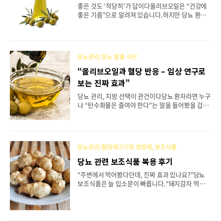
포함)을 따른 그룹은심혈관 사건(심근경색, 뇌졸중)
좋은 것도 ‘적당히’가 답이다올리브오일은 “건강에
위험이 30% 감소메커니즘LDL 콜레스테롤 산화 억
좋은 기름”으로 알려져 있습니다.하지만 당뇨 환자
제HDL 콜레스테롤(좋은 콜레스테롤) 증가혈압 안정
에게 중요한 것은 “얼마나 먹어야 효과적이고 안전
화👉 당뇨 환자에게 치명적인 합병증인 심혈관질환
한가”입니다.혈당 관리에 긍정적인 효과가 있다고
예방에..
해도,칼로리 과잉이나 소화 문제로 이어지면 오히려
혈당 조절에 방해가 될 수 있습니다.당뇨 극복을 위
당뇨관리/당뇨 탈출 식단
해 올리브오일을 섭취할 때 섭취량 기준, 권장량, 부
작용 가능성을 종합적으로 정리해 보았습니다. 1. 하
“올리브오일과 혈당 반응 – 임상 연구로
루 섭취 권장량세계보건기구(WHO): 총 에너지 섭취
보는 진짜 효과”
량의 20~35%를 지방으로, 이 중 불포화지방 위주
권장미국당뇨병학회(ADA): 포화지방을 줄이고 MU
당뇨 관리, 지방 선택이 관건이다당뇨 환자라면 누구
FA(단일불포화지방산) 중심의 섭취 권장대한당뇨병
나 “탄수화물은 줄여야 한다”는 말을 들어봤을 겁니
학회: 하루 12 스푼(15~30ml)의 올리브오일을 식단
다.하지만 상대적으로 덜 주목받는 것이 바로 ‘어떤
에 포함하는 것이 적정👉 즉, “하루에 1~2스푼..
지방을 선택할 것인가’*입니다.대한당뇨병학회 식
사요법 가이드라인(2023)에 따르면,“포화지방의 섭
취는 줄이고, 불포화지방 특히 단일불포화지방(MU
당뇨관리/혈당체크기와 영양제, 보조식품
FA)을 늘릴 것”이라고 명시되어 있습니다.이 지점에
서 주목받는 식재료가 바로 올리브오일입니다.단순
당뇨 관련 보조식품 복용 후기
히 ‘건강한 기름’이라는 이미지가 아니라, 실제로 혈
“주변에서 먹어봤다던데, 진짜 효과 있나요?”당뇨
당 반응과 인슐린 작용에 어떤 효과가 있는지 과학적
보조식품은 늘 입소문이 빠릅니다.“돼지감자 먹고
근거를 살펴보겠습니다. 1. 올리브오일의 주요 성분
혈당이 내려갔다더라”, “여주즙 마셨더니 당화혈색
과 기전단일불포화지방산(MUFA)포화지방을 대체
소가 좋아졌다더라”…하지만 막상 복용해 본 사람들
할 때 혈당 반응 안정, LDL 콜레스테롤 감소 효과당
의 경험을 들어보면 극과 극입니다.어떤 이는 “정말
뇨 환자의 인슐린 저항성을 줄이는 데 도움폴리페놀
도움이 됐다”라고 말하고,다른 이는 “아무런 변화가
강력한 항산화..