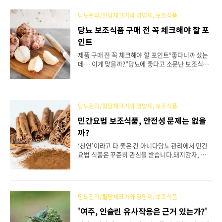
없었다”거나 “오히려 부작용만 겪었다”는 둥실제 복
용자들의 경험을 들여다보면,효과를 본 사례도 있지
당뇨관리/혈당체크기와 영양제, 보조식품
만 전혀 변화가 없거나 오히려 부작용만 겪은 경우도
당뇨 보조식품 구매 전 꼭 체크해야 할 포
존재합니다.대한당뇨병학회는 공식적으로“돼지감
인트
자, 여주 등 민간요법 식품은 일부 혈당 완화 효과가
보고되었으나,대규모 임상근거가 부족하므로 ‘보조
제품 구매 전 꼭 체크해야 할 포인트“좋다니까 샀는
적 섭취’로만 권장한다.”라고 명시하고 있습니다.즉,
데… 이게 맞을까?”당뇨에 좋다고 소문난 보조식품
후기를 검증하고, 근거와 교차 확인하는 과정이 필요
들,마트·약국·온라인 쇼핑몰에 가면 정말 다양한 제
합니다. 1. 돼..
품이 쏟아져 나옵니다.“돼지감자 분말, 여주즙, 혈당
조절 차…”그런데 막상 구매하려고 보면 가격도 천
차만별,성분·표기 방식도 제각각이라 무엇을 기준
당뇨관리/혈당체크기와 영양제, 보조식품
으로 선택해야 할지 헷갈리죠.오늘은 민간요법 기반
보조식품을 구매하기 전, 반드시 확인해야 할 체크포
민간요법 보조식품, 안전성 문제는 없을
인트를 알려드립니다.이것만 기억하면 불필요한 지
까?
출도 줄이고, 불안감 없는 건강 관리가 가능합니다.
1. 성분 함량과 원재료명 확인이눌린 함량 (돼지감자
‘천연’이라고 다 좋은 건 아니다당뇨 관리에서 민간
제품): 최소 10% 이상인지 확인여주 성분: 카란틴,
요법 식품은 꾸준히 관심을 받습니다.돼지감자, 여
폴리펩타이드-P 등의 함량을 표시했는지 체크“혼합
주, 노니, 오미자, 심지어 계피까지 “혈당을 낮춘
추출물” “복합분말” 등 모호한 표기는 피하는 것이
다”는 입소문이 퍼져 많은 사람들이 시도합니다.하
좋습니다...
지만 중요한 점은 ‘천연’이라는 이유만으로 안전하
다고 볼 수 없다는 것입니다.의학적으로 충분히 검증
당뇨관리/혈당체크기와 영양제, 보조식품
되지 않은 식품을 무분별하게 섭취하다 보면,오히려
혈당 변동이나 간·신장 손상 등 예기치 못한 부작용
'여주, 인슐린 유사작용은 근거 있는가?'
을 겪을 수도 있습니다.1. 민간요법 보조식품의 공통