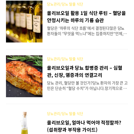
로‘정확하고 근거 있는 답변’을 모은 Q&A를 모아봤
당뇨관리/당뇨 탈출 식단
습니다. Q1. 공복에 올리브오일을 먹으면 혈당이 낮
아질까요?➡️ 결론: 혈당을 즉시 낮추는 효과는 없습
올리브오일 활용 1일 식단 루틴 – 혈당을
니다.올리브오일은 혈당 자체를 내리는 약이 아니
안정시키는 하루의 기름 습관
라,식후 혈당 상승을 완화하는 역할을 합니다.공복
섭취는 일부 위장 자극이나 역류 증상을 유발할 수
혈당은 ‘하루의 식단 흐름’에서 결정된다많은 당뇨
있어 권장되지 않습니다.가장 좋은 섭취 타이밍은 식
환자들이 “무엇을 먹느냐”에는 집중하지만“언제, 어
사 중 또는 식후 30분 이내입니다.Q2. 올리브오일은
떻게 조합해 먹느냐”에는 소홀합니다.특히 올리브오
가열하면 안 되나요?➡️ 결론: 고온(180℃ 이상) ..
일처럼 혈당 반응을 완화시키는 건강한 지방은한 끼
만 챙긴다고 효과가 나는 것이 아니라,하루 식단 전
반의 리듬 속에 포함될 때 진가를 발휘합니다.올리브
당뇨관리/당뇨 탈출 식단
오일을 활용한 1일 당뇨 식단 루틴을 구체적으로 제
시합니다.혈당의 급상승을 막고, 포만감과 영양 밸
올리브오일과 당뇨 합병증 관리 – 심혈
런스를 유지하는하루 식단 플랜을 함께 만들어봅시
관, 신장, 염증과의 연결고리
다.아침 루틴 – 혈당 안정의 첫 스타트추천 메뉴:귀리
죽 1 공기 (스틸컷 귀리)블루베리 1/2컵올리브오일 1
당뇨 관리, 혈당만 볼 것인가?당뇨 환자의 가장 큰 고
티스푼삶은 달걀 1개활용 포인트:귀리죽 완성 후, 식
민은 단순히 “혈당 수치”가 아닙니다.장기적으로 찾
용유 대신 엑스트라버진 올리브오일을 한 스푼 넣어
아오는 합병증이 삶의 질을 위협하기 때문입니다.대
줍니다.귀리의 수용성 식이섬유(베타글루칸)와 올리
한당뇨병학회에 따르면,제2형 당뇨 환자의 주요 사
브오일의 단일..
망 원인은 심혈관 질환이며,혈압·지질·염증 조절이
혈당 관리만큼 중요하다.이 지점에서 주목할 식재료
당뇨관리/당뇨 탈출 식단
가 바로 올리브오일입니다.혈당 조절 효과를 넘어
서, 합병증 관리에까지 기여할 수 있다는 근거가 쌓
올리브오일, 얼마나 먹어야 적정할까?
이고 있습니다.1. 올리브오일과 심혈관 합병증NEJ
(섭취량과 부작용 가이드)
M PREDIMED 연구 (2013)지중해 식단(올리브오일