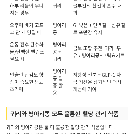
하루 리듬이 무너
귀리
글루칸의 천천히 흡수 효
지는 경우
과
오후에 배가 고프
병아리
GI 낮음 + 단백질 + 섬유질
고 단 게 당길 때
콩
로 포만감 유지
운동 전후 탄수화
병아리
콤보 조합 추천: 귀리+두
물/단백질 밸런스
콩 +
유 / 병아리콩+그릭요거트
필요 시
귀리
병아리
인슐린 민감도 향
저항성 전분 + GLP-1 자
콩 집
상이 중요한 당뇨
극 기전은 장기적인 대사
중 활
초기에
개선에 기여
용
귀리와 병아리콩 모두 훌륭한 혈당 관리 식품
귀리와 병아리콩은 둘 다 훌륭한 혈당 관리 식품입니다.