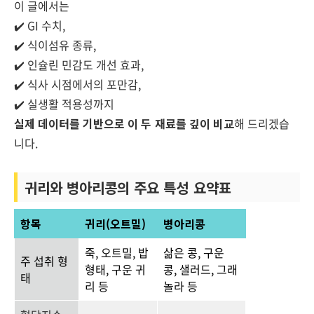
이 글에서는
✔️ GI 수치,
✔️ 식이섬유 종류,
✔️ 인슐린 민감도 개선 효과,
✔️ 식사 시점에서의 포만감,
✔️ 실생활 적용성까지
실제 데이터를 기반으로 이 두 재료를 깊이 비교
해 드리겠습
니다.
귀리와 병아리콩의 주요 특성 요약표
항목
귀리(오트밀)
병아리콩
죽, 오트밀, 밥
삶은 콩, 구운
주
섭취 형
형태, 구운 귀
콩, 샐러드, 그래
태
리 등
놀라 등