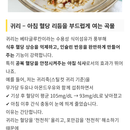
귀리 – 아침 혈당 리듬을 부드럽게 여는 곡물
귀리는 베타글루칸이라는 수용성 식이섬유가 풍부해
식후 혈당 상승을 억제하고, 인슐린 반응을 완만하게 만들어
주는
기능이 강력합니다.
특히
공복 혈당을 안정시켜주는 아침 식사
로서의 효과가 뛰어
나죠.
예를 들어, 저는 귀리죽(스틸컷 귀리 기준)을
무가당 두유나 아몬드우유와 함께 섭취하면서
✔ 기상 후 혈당이 평균 105mg/dL → 93mg/dL로 낮아졌고
✔ 아침 이후 간식 충동이 눈에 띄게 줄었습니다.
이유는 간단합니다.
귀리는 혈당을 ‘천천히’ 올리고, 포만감을 ‘천천히’ 해소하기
때문에