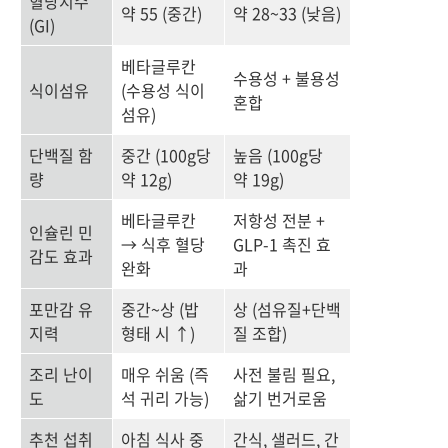
혈당지수
약 55 (중간)
약 28~33 (낮음)
(GI)
베타글루칸
수용성 + 불용성
식이섬유
(수용성 식이
혼합
섬유)
단백질 함
중간 (100g당
높음 (100g당
량
약 12g)
약 19g)
베타글루칸
저항성 전분 +
인슐린 민
→ 식후 혈당
GLP-1 촉진 효
감도 효과
완화
과
포만감 유
중간~상 (밥
상 (섬유질+단백
지력
형태 시 ↑)
질 조합)
조리 난이
매우 쉬움 (즉
사전 불림 필요,
도
석 귀리 가능)
삶기 번거로움
추천 섭취
아침 식사 중
간식, 샐러드, 간