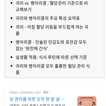
귀리 vs 병아리콩 : 혈당관리 기준으로 비
교해보기
귀리와 병아리콩의 주요 특성 요약표
귀리 – 아침 혈당 리듬을 부드럽게 여는 곡
물
병아리콩 – 인슐린 민감도와 포만감 모두
잡는 ‘완전체 간식’
실생활 적용: 식사 루틴에 따른 선택 기준
귀리와 병아리콩 모두 훌륭한 혈당 관리 식
품
https://daildail.com
광고
당 관리를 위한 오직 한 알 글루코
섬균
아직도 식단 운동? 식후가 두려우신