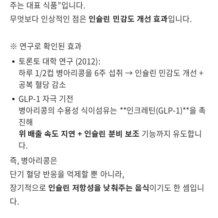
주는 대표 식품”입니다.
무엇보다 인상적인 점은
인슐린 민감도 개선 효과
입니다.
※ 연구로 확인된 효과
토론토 대학 연구 (2012):
하루 1/2컵 병아리콩을 6주 섭취 → 인슐린 민감도 개선 +
공복 혈당 감소
GLP-1 자극 기전
병아리콩의 수용성 식이섬유는 **인크레틴(GLP-1)**을 촉
진해
위 배출 속도 지연 + 인슐린 분비 보조
기능까지 유도합니
다.
즉, 병아리콩은
단기 혈당 반응을 억제할 뿐 아니라,
장기적으로
인슐린 저항성을 낮춰주는 음식
이기도 한 셈입니
다.