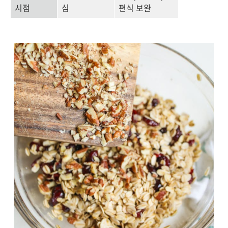
시점
심
편식 보완