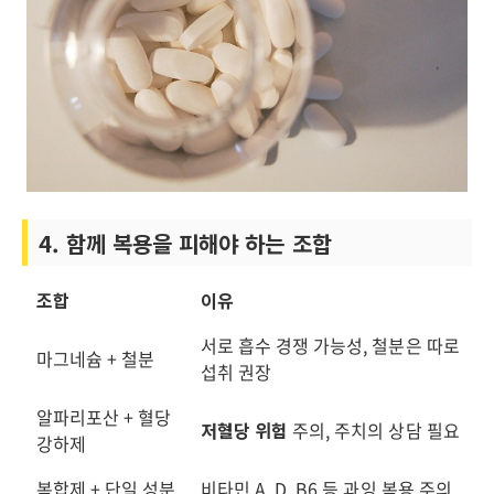
4. 함께 복용을 피해야 하는 조합
조합
이유
서로 흡수 경쟁 가능성, 철분은 따로
마그네슘 + 철분
섭취 권장
알파리포산 + 혈당
저혈당 위험
주의, 주치의 상담 필요
강하제
복합제 + 단일 성분
비타민 A, D, B6 등 과잉 복용 주의