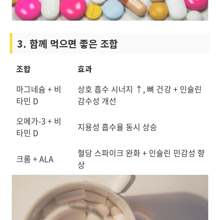
3. 함께 먹으면 좋은 조합
조합
효과
마그네슘 + 비
상호 흡수 시너지 ↑, 뼈 건강 + 인슐린
타민 D
감수성 개선
오메가-3 + 비
지용성 흡수율 동시 상승
타민 D
혈당 스파이크 완화 + 인슐린 민감성 향
크롬 + ALA
상