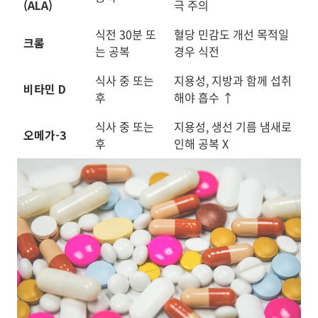
(ALA)
극 주의
식전 30분 또
혈당 민감도 개선 목적일
크롬
는 공복
경우 식전
식사 중 또는
지용성, 지방과 함께 섭취
비타민 D
후
해야 흡수 ↑
식사 중 또는
지용성, 생선 기름 냄새로
오메가-3
후
인해 공복 X