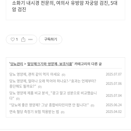
소화기 내시경 전문의, 여의사 유방암 자궁암 검진, 5대
암 검진
1
구독하기
'
당뇨관리
>
혈당체크기와 영양제, 보조식품
' 카테고리의 다른 글
당뇨 영양제, 괜히 같이 먹지 마세요
2025.07.07
(0)
당뇨 영양제, 얼마나 오래 먹어야 하나요?-“효과는 언제부터?
2025.07.06
중단해도 될까요?”
(0)
당뇨 영양제 제품 비교 분석_"광고 말고 성분으로 비교했습니
2025.07.04
다"
(0)
“당뇨에 좋은 영양제? 그냥 종합비타민이면 안 됩니다!”
2025.06.24
(0)
연속 혈당 측정기 보험 적용받는 법
2025.04.02
(0)