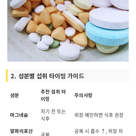
2. 성분별 섭취 타이밍 가이드
추천 섭취 타
성분
주의사항
이밍
자기 전 또는
마그네슘
위장 예민하면 식후 권장
식후
알파리포산
공복 시 흡수 ↑, 위장 자
공복