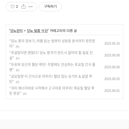
2
구독하기
'
당뇨관리
>
당뇨 탈출 식단
' 카테고리의 다른 글
“당뇨 환자 장보기, 라벨 읽는 법부터 성분표 분석까지 완전정
2025.06.10
리”
(0)
“무설탕이면 괜찮다? 당뇨 환자가 반드시 알아야 할 음료 진
2025.06.09
실”
(0)
“두유와 당근의 혈당 루틴! 주말에도 안심하는 토요일 간식 플
2025.06.06
랜”
(0)
“금요일엔 이 간식으로 마무리! 혈당 잡는 요거트 & 달걀 루
2025.06.05
틴”
(0)
“귀리 에너지바로 시작해서 고구마로 마무리! 목요일 혈당 루
2025.06.01
틴 완성”
(0)