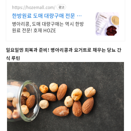
라 휴대하기도 편리해요.
https://hozemall.com/
광고
한방원료 도매 대량구매 전문 대
량으로만 구매 가능
병아리콩, 도매 대량구매는 역시 한방
원료 전문! 호재 HOZE
일요일엔 회복과 준비! 병아리콩과 요거트로 채우는 당뇨 간
식 루틴