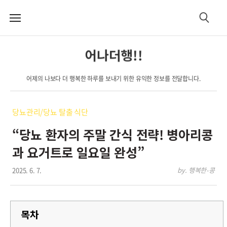
메
검
뉴
색
어나더행!!
어제의 나보다 더 행복한 하루를 보내기 위한 유익한 정보를 전달합니다.
당뇨관리/당뇨 탈출 식단
“당뇨 환자의 주말 간식 전략! 병아리콩
과 요거트로 일요일 완성”
2025. 6. 7.
by. 행복한-콩
목차