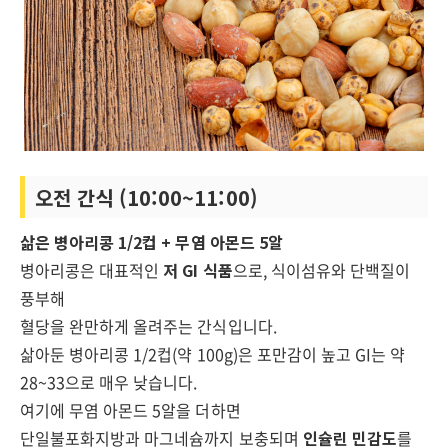
오전 간식 (10:00~11:00)
삶은 병아리콩 1/2컵 + 무염 아몬드 5알
병아리콩은 대표적인
저 GI 식품
으로, 식이섬유와 단백질이
풍부해
혈당을 완만하게 올려주는 간식입니다.
삶아둔 병아리콩 1/2컵(약 100g)은 포만감이 높고 GI는 약
28~33으로 매우 낮습니다.
여기에 무염 아몬드 5알을 더하면
단일불포화지방과 마그네슘까지 보충되며
인슐린 민감도
를